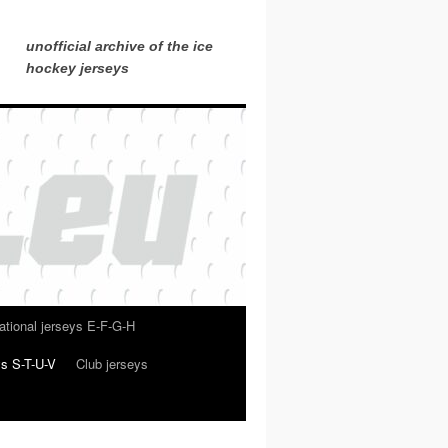
unofficial archive of the ice
hockey jerseys
ational jerseys E-F-G-H
ys S-T-U-V
Club jerseys