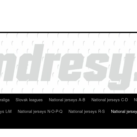
raliga
Slovak leagues
National jerseys A-B
National jerseys C-D
N
eys L-M
National jerseys N-O-P-Q
National jerseys R-S
National jerse