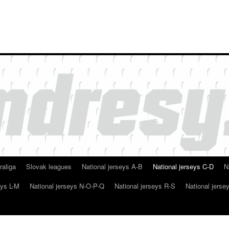
raliga
Slovak leagues
National jerseys A-B
National jerseys C-D
N
eys L-M
National jerseys N-O-P-Q
National jerseys R-S
National jerse