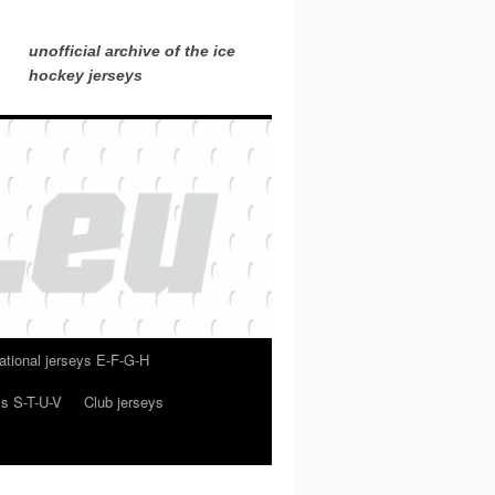
unofficial archive of the ice
hockey jerseys
ational jerseys E-F-G-H
ys S-T-U-V
Club jerseys