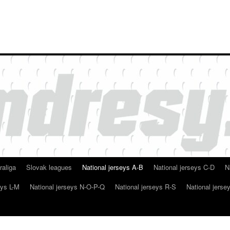
raliga
Slovak leagues
National jerseys A-B
National jerseys C-D
N
eys L-M
National jerseys N-O-P-Q
National jerseys R-S
National jerse