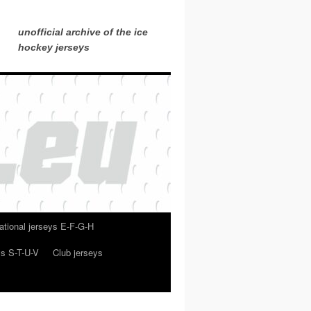
unofficial archive of the ice
hockey jerseys
ational jerseys E-F-G-H
ys S-T-U-V
Club jerseys