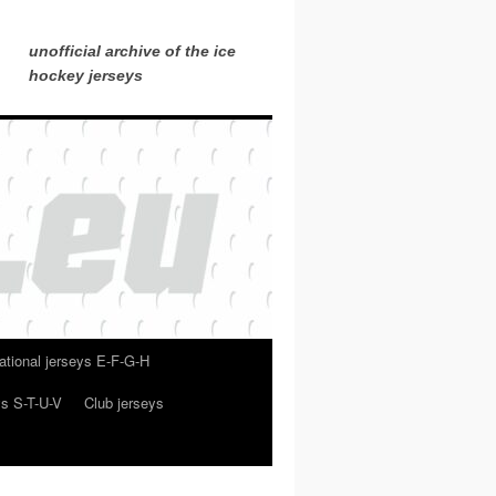
unofficial archive of the ice
hockey jerseys
ational jerseys E-F-G-H
ys S-T-U-V
Club jerseys