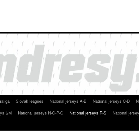
raliga
Slovak leagues
National jerseys A-B
National jerseys C-D
N
eys L-M
National jerseys N-O-P-Q
National jerseys R-S
National jerse