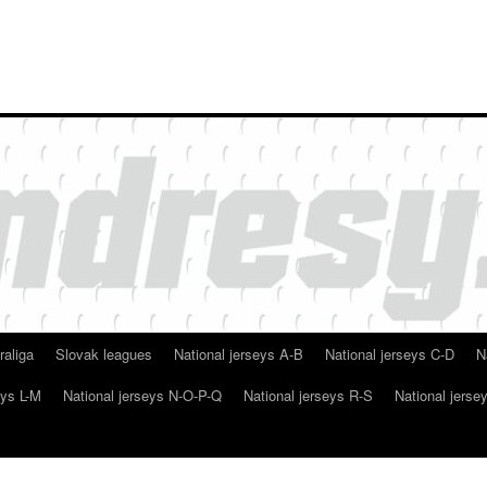
raliga
Slovak leagues
National jerseys A-B
National jerseys C-D
N
eys L-M
National jerseys N-O-P-Q
National jerseys R-S
National jerse