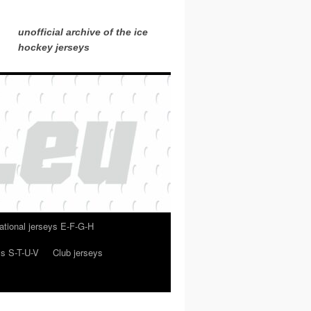
unofficial archive of the ice
hockey jerseys
ational jerseys E-F-G-H
ys S-T-U-V
Club jerseys