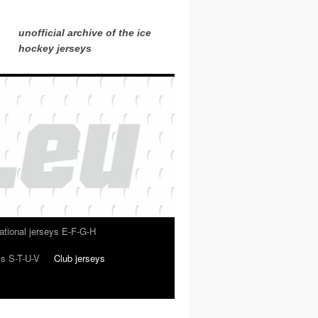
unofficial archive of the ice
hockey jerseys
ational jerseys E-F-G-H
ys S-T-U-V
Club jerseys