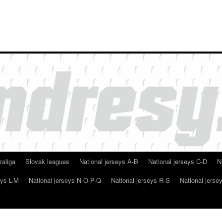
raliga
Slovak leagues
National jerseys A-B
National jerseys C-D
N
eys L-M
National jerseys N-O-P-Q
National jerseys R-S
National jerse